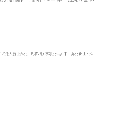
排通知如下:一、清明节 2026年4月4日（星期六）至4月6
正式迁入新址办公。现将相关事项公告如下：办公新址：淮