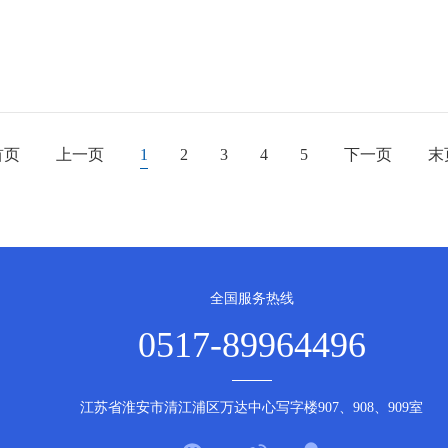
首页
上一页
1
2
3
4
5
下一页
末
全国服务热线
0517-89964496
江苏省淮安市清江浦区万达中心写字楼907、908、909室