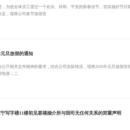
进，为使全体员工度过一个欢乐、祥和、平安的新春佳节，切实做好节日
决定，现将公司春节放假安
6年元旦放假的通知
公厅相关文件精神的要求，结合公司实际情况，现将2026年元旦放假安排通
窗电源；二
宁写字楼11楼初见荟禧婚介所与我司无任何关系的郑重声明