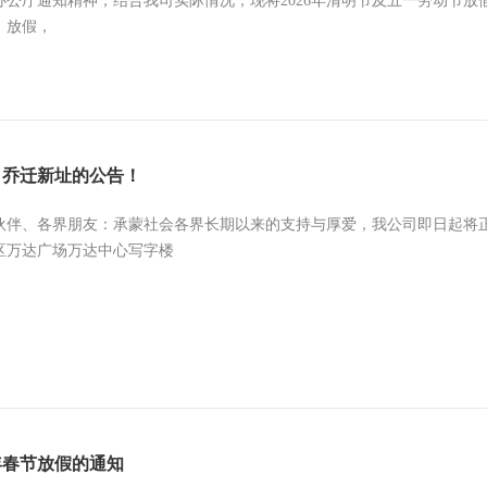
公厅通知精神，结合我司实际情况，现将2026年清明节及五一劳动节放假安
）放假，
司乔迁新址的公告！
伙伴、各界朋友：承蒙社会各界长期以来的支持与厚爱，我公司即日起将
区万达广场万达中心写字楼
6年春节放假的通知