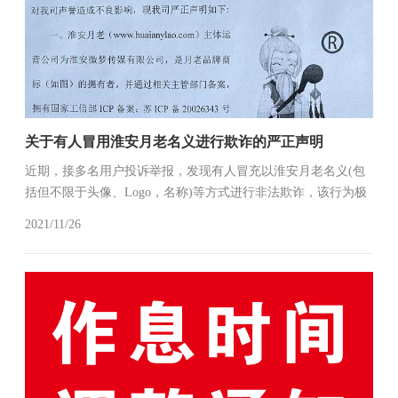
关于有人冒用淮安月老名义进行欺诈的严正声明
近期，接多名用户投诉举报，发现有人冒充以淮安月老名义(包
括但不限于头像、Logo，名称)等方式进行非法欺诈，该行为极
大的误导了月老平台用户，对我司声誉造成不良影响，现我司
2021/11/26
严正声明如下:一、淮安月老(www.huaianylao.com)主体...